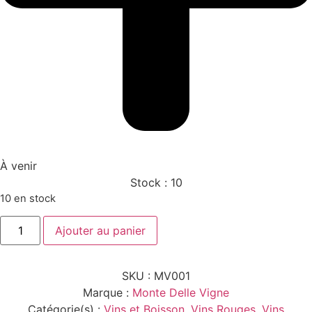
À venir
Stock :
10
10 en stock
quantité
Ajouter au panier
de
NABUCCO
ROSSO
IGT
SKU :
MV001
0.75L
Marque :
Monte Delle Vigne
Catégorie(s) :
Vins et Boisson
,
Vins Rouges
,
Vins