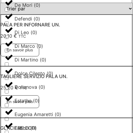
De Mori
(
0
)
Defendi
(
0
)
PALA PER INFORNARE UN.
Di Leo
(
0
)
20,10
€
TTC
Di Marco
(
0
)
En savoir plus
Di Martino
(
0
)
Dolce Cilento
(
0
)
TAGLIERE SERVIZIO PALA UN.
Dolianova
(
0
)
25,20
€
TTC
Estathe
(
0
)
En savoir plus
Eugenia Amaretti
(
0
)
Fabbri
(
0
)
GLACIERE COFI