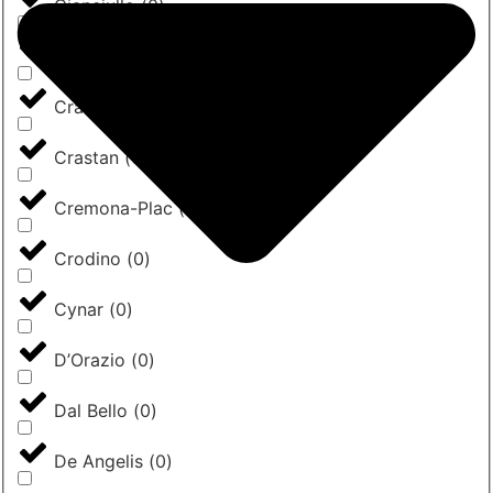
Cianciullo
(
0
)
Coppola Food
(
0
)
Crai
(
0
)
Crastan
(
0
)
Cremona-Plac
(
0
)
Crodino
(
0
)
Cynar
(
0
)
D’Orazio
(
0
)
Dal Bello
(
0
)
De Angelis
(
0
)