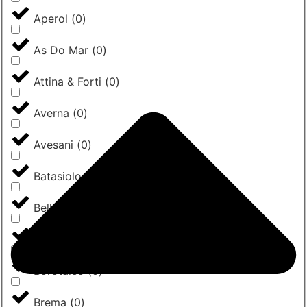
Aperol
(
0
)
As Do Mar
(
0
)
Attina & Forti
(
0
)
Averna
(
0
)
Avesani
(
0
)
Batasiolo
(
0
)
Belli
(
0
)
Bertagni
(
0
)
Borotalco
(
0
)
Brema
(
0
)