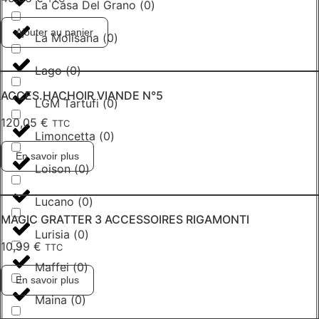
La Casa Del Grano
(
0
)
Ajouter au panier
La Molisana
(
0
)
Lago
(
0
)
ACCES.HACHOIR VIANDE N°5
LGM Tartufi
(
0
)
120,05
€
TTC
Limoncetta
(
0
)
En savoir plus
Loison
(
0
)
Lucano
(
0
)
MAGIC GRATTER 3 ACCESSOIRES RIGAMONTI
Lurisia
(
0
)
10,99
€
TTC
Maffei
(
0
)
En savoir plus
Maina
(
0
)