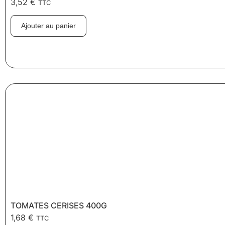
3,52
€
TTC
Ajouter au panier
TOMATES CERISES 400G
1,68
€
TTC