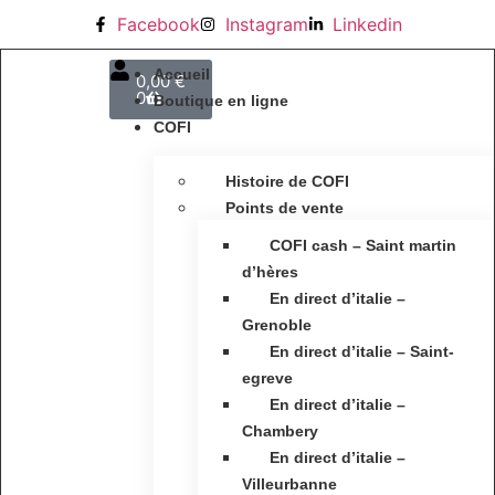
Facebook
Instagram
Linkedin
Accueil
0,00
€
0
Boutique en ligne
COFI
Histoire de COFI
Points de vente
COFI cash – Saint martin
d’hères
En direct d’italie –
Grenoble
En direct d’italie – Saint-
egreve
En direct d’italie –
Chambery
En direct d’italie –
Villeurbanne