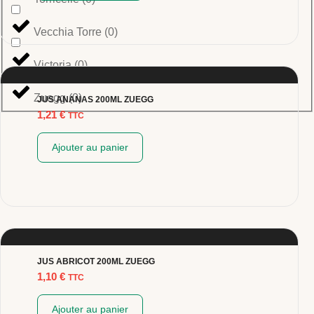
Vecchia Torre
(
0
)
Victoria
(
0
)
Zuegg
(
0
)
JUS ANANAS 200ML ZUEGG
1,21
€
TTC
Ajouter au panier
JUS ABRICOT 200ML ZUEGG
1,10
€
TTC
Ajouter au panier