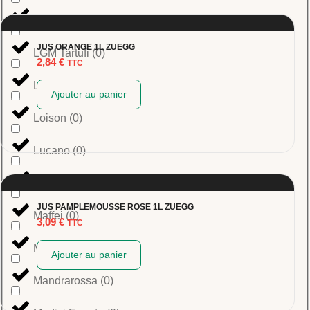
Lago
(
0
)
JUS ORANGE 1L ZUEGG
LGM Tartufi
(
0
)
2,84
€
TTC
Limoncetta
(
0
)
Ajouter au panier
Loison
(
0
)
Lucano
(
0
)
Lurisia
(
0
)
JUS PAMPLEMOUSSE ROSE 1L ZUEGG
Maffei
(
0
)
3,09
€
TTC
Maina
(
0
)
Ajouter au panier
Mandrarossa
(
0
)