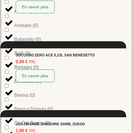
En savoir plus
Averna
(
0
)
Avesani
(
0
)
Batasiolo
(
0
)
Belli
(
0
)
SUCCOSO ZERO ACE 0,33L SAN BENEDETTO
0,99
€
TTC
Bertagni
(
0
)
En savoir plus
Borotalco
(
0
)
Brema
(
0
)
Bresca Dorada
(
0
)
Ca Del Bosco
(
0
)
JUS ORANGE SANGUINE 200ML ZUEGG
1,89
€
TTC