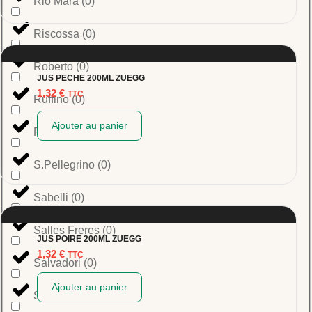
Rio Mara
(
0
)
Riscossa
(
0
)
Roberto
(
0
)
JUS PECHE 200ML ZUEGG
1,32
€
TTC
Ruffino
(
0
)
Ajouter au panier
Rummo
(
0
)
S.Pellegrino
(
0
)
Sabelli
(
0
)
Salles Freres
(
0
)
JUS POIRE 200ML ZUEGG
1,32
€
TTC
Salvadori
(
0
)
Ajouter au panier
San Benedetto
(
0
)