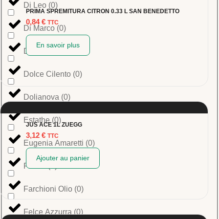
Di Leo
(
0
)
PRIMA SPREMITURA CITRON 0.33 L SAN BENEDETTO
0,84
€
TTC
Di Marco
(
0
)
En savoir plus
Di Martino
(
0
)
Dolce Cilento
(
0
)
Dolianova
(
0
)
Estathe
(
0
)
JUS ACE 1L ZUEGG
3,12
€
TTC
Eugenia Amaretti
(
0
)
Ajouter au panier
Fabbri
(
0
)
Farchioni Olio
(
0
)
Felce Azzurra
(
0
)