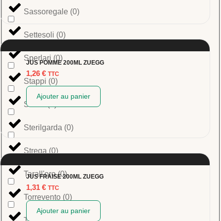
Sassoregale
(
0
)
Settesoli
(
0
)
Sperlari
(
0
)
JUS POMME 200ML ZUEGG
1,26
€
TTC
Stappi
(
0
)
Ajouter au panier
STER
(
0
)
Sterilgarda
(
0
)
Strega
(
0
)
Tarall'oro
(
0
)
JUS FRAISE 200ML ZUEGG
1,31
€
TTC
Torrevento
(
0
)
Ajouter au panier
Torricelle
(
0
)