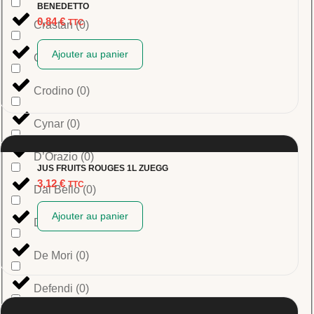
BENEDETTO
0,84
€
TTC
Crastan
(
0
)
Ajouter au panier
Cremona-Plac
(
0
)
Crodino
(
0
)
Cynar
(
0
)
D’Orazio
(
0
)
JUS FRUITS ROUGES 1L ZUEGG
3,12
€
TTC
Dal Bello
(
0
)
Ajouter au panier
De Angelis
(
0
)
De Mori
(
0
)
Defendi
(
0
)