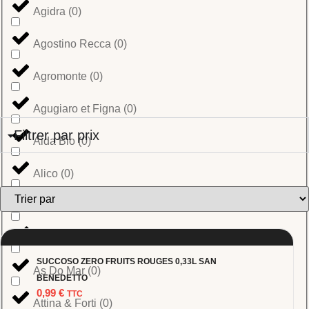
Agidra
(
0
)
Agostino Recca
(
0
)
Agromonte
(
0
)
Agugiaro et Figna
(
0
)
Filtrer par prix
Aida Bio
(
0
)
Alico
(
0
)
Amarcord
(
0
)
Aperol
(
0
)
SUCCOSO ZERO FRUITS ROUGES 0,33L SAN
As Do Mar
(
0
)
BENEDETTO
0,99
€
TTC
Attina & Forti
(
0
)