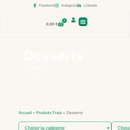
Facebook
Instagram
Linkedin
0
0,00
€
Boutique en ligne
Desserts
Acheter
Accueil
»
Produits Frais
»
Desserts
Choisir la catégorie
Chois