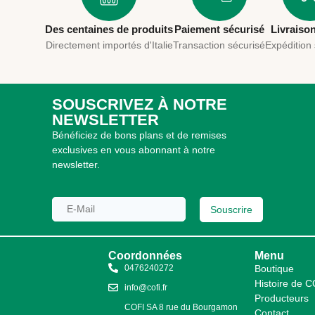
Des centaines de produits
Paiement sécurisé
Livraiso
Directement importés d'Italie
Transaction sécurisé
Expédition
SOUSCRIVEZ À NOTRE
NEWSLETTER
Bénéficiez de bons plans et de remises
exclusives en vous abonnant à notre
newsletter.
Souscrire
Coordonnées
Menu
0476240272
Boutique
Histoire de 
info@cofi.fr
Producteurs
COFI SA 8 rue du Bourgamon
Contact