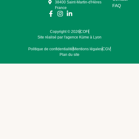
38400 Saint-Martin-d'Hères
FAQ
France
Copyright © 2026
COFI
Site réalisé par l'agence Küme à Lyon
Politique de confidentialité
Mentions légales
CGV
Plan du site