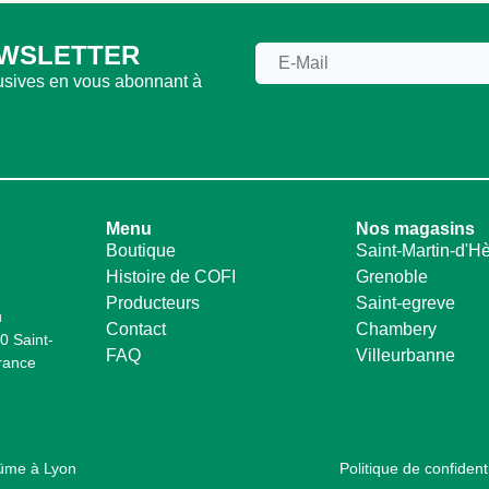
EWSLETTER
lusives en vous abonnant à
Menu
Nos magasins
Boutique
Saint-Martin-d'H
Histoire de COFI
Grenoble
Producteurs
Saint-egreve
u
Contact
Chambery
 Saint-
FAQ
Villeurbanne
rance
Küme à Lyon
Politique de confidenti