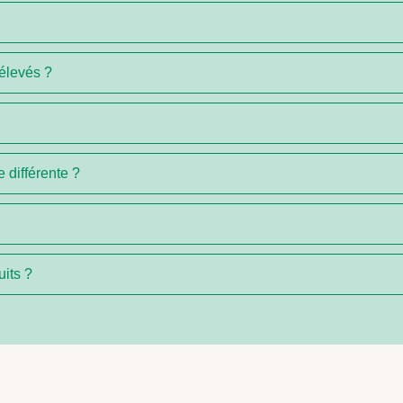
 élevés ?
e différente ?
its ?