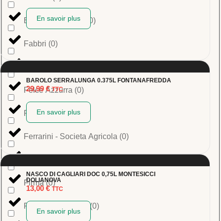
En savoir plus
Eugenia Amaretti
(
0
)
Fabbri
(
0
)
Farchioni Olio
(
0
)
BAROLO SERRALUNGA 0.375L FONTANAFREDDA
29,99
€
Felce Azzurra
(
0
)
TTC
En savoir plus
Ferrarini
(
0
)
Ferrarini - Societa Agricola
(
0
)
Fiasconaro
(
0
)
NASCO DI CAGLIARI DOC 0,75L MONTESICCI
DOLIANOVA
Firma
(
0
)
13,00
€
TTC
Fontana Formiello
(
0
)
En savoir plus