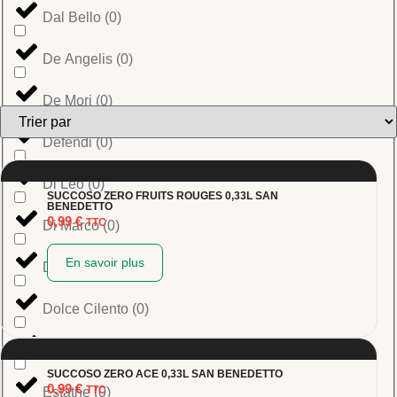
Dal Bello
(
0
)
De Angelis
(
0
)
De Mori
(
0
)
Defendi
(
0
)
Di Leo
(
0
)
SUCCOSO ZERO FRUITS ROUGES 0,33L SAN
BENEDETTO
0,99
€
TTC
Di Marco
(
0
)
En savoir plus
Di Martino
(
0
)
Dolce Cilento
(
0
)
Dolianova
(
0
)
SUCCOSO ZERO ACE 0,33L SAN BENEDETTO
0,99
€
TTC
Estathe
(
0
)