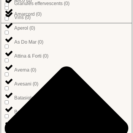
Alico
(
0
)
Granulés effervescents
(
0
)
Amarcord
(
0
)
Vins
(
0
)
Aperol
(
0
)
As Do Mar
(
0
)
Attina & Forti
(
0
)
Averna
(
0
)
Avesani
(
0
)
Batasiolo
(
0
)
Belli
(
0
)
Bertagni
(
0
)