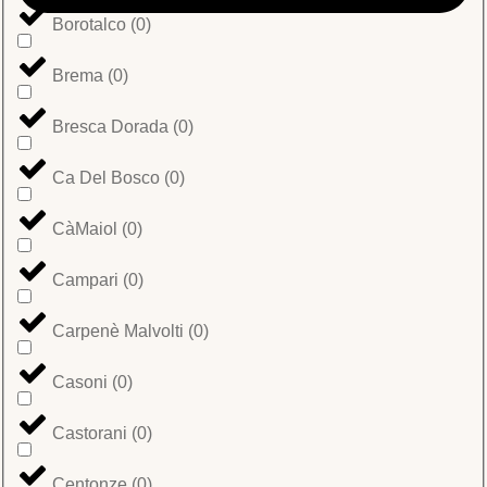
Borotalco
(
0
)
Brema
(
0
)
Bresca Dorada
(
0
)
Ca Del Bosco
(
0
)
CàMaiol
(
0
)
Campari
(
0
)
Carpenè Malvolti
(
0
)
Casoni
(
0
)
Castorani
(
0
)
Centonze
(
0
)