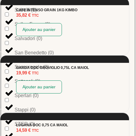
Sabelli
(
0
)
CAFE INTENSO GRAIN 1KG KIMBO
35,82
€
TTC
Salles Freres
(
0
)
Ajouter au panier
Salvadori
(
0
)
San Benedetto
(
0
)
Sassoregale
(
0
)
GARDA DOC GROVIGLIO 0,75L CA MAIOL
19,99
€
TTC
Settesoli
(
0
)
Ajouter au panier
Sperlari
(
0
)
Stappi
(
0
)
STER
(
0
)
LUGANA DOC 0,75 CA MAIOL
14,59
€
TTC