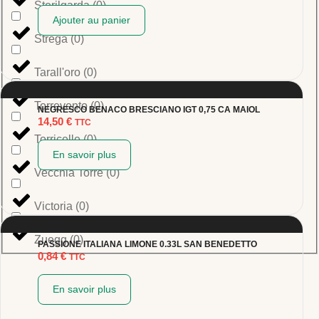
Sterilgarda
(
0
)
Ajouter au panier
Strega
(
0
)
Tarall'oro
(
0
)
Torrevento
(
0
)
NEGRESCO BENACO BRESCIANO IGT 0,75 CA MAIOL
14,50
€
TTC
Torricelle
(
0
)
En savoir plus
Vecchia Torre
(
0
)
Victoria
(
0
)
Zuegg
(
0
)
PASSIONE ITALIANA LIMONE 0.33L SAN BENEDETTO
0,84
€
TTC
En savoir plus