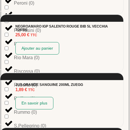
Peroni
(
0
)
Pinna
(
0
)
NEGROAMARO IGP SALENTO ROUGE BIB 5L VECCHIA
Pio Tosini
(
0
)
TORRE
25,00
€
TTC
Pralver
(
0
)
Ajouter au panier
Rio Mara
(
0
)
Riscossa
(
0
)
Roberto
(
0
)
JUS ORANGE SANGUINE 200ML ZUEGG
1,89
€
TTC
Ruffino
(
0
)
En savoir plus
Rummo
(
0
)
S.Pellegrino
(
0
)