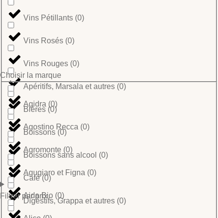
Vins Pétillants
(
0
)
Vins Rosés
(
0
)
Vins Rouges
(
0
)
Choisir la marque
Apéritifs, Marsala et autres
(
0
)
Agidra
(
0
)
Bières
(
0
)
Agostino Recca
(
0
)
Boissons
(
0
)
Agromonte
(
0
)
Boissons sans alcool
(
0
)
Agugiaro et Figna
(
0
)
Café
(
0
)
Aida Bio
(
0
)
Filtrer par prix
Digestifs, Grappa et autres
(
0
)