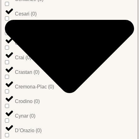
Cesari
(
0
)
Cianciullo
(
0
)
Coppola Food
(
0
)
Crai
(
0
)
Crastan
(
0
)
Cremona-Plac
(
0
)
Crodino
(
0
)
Cynar
(
0
)
D’Orazio
(
0
)