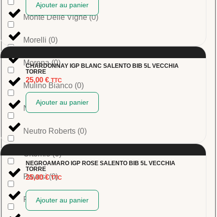
Ajouter au panier
Monte Delle Vigne
(
0
)
Morelli
(
0
)
Morena
(
0
)
CHARDONNAY IGP BLANC SALENTO BIB 5L VECCHIA
TORRE
25,00
€
TTC
Mulino Bianco
(
0
)
Ajouter au panier
Negrini
(
0
)
Neutro Roberts
(
0
)
Ortomio
(
0
)
NEGROAMARO IGP ROSE SALENTO BIB 5L VECCHIA
TORRE
Pavesi
(
0
)
25,00
€
TTC
Perlino
(
0
)
Ajouter au panier