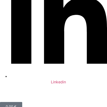
Linkedin
0,00
€