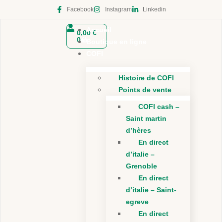
Facebook
Instagram
Linkedin
Accueil
0,00
€
0
Boutique en ligne
COFI
Histoire de COFI
Points de vente
COFI cash –
Saint martin
d’hères
En direct
d’italie –
Grenoble
En direct
d’italie – Saint-
egreve
En direct