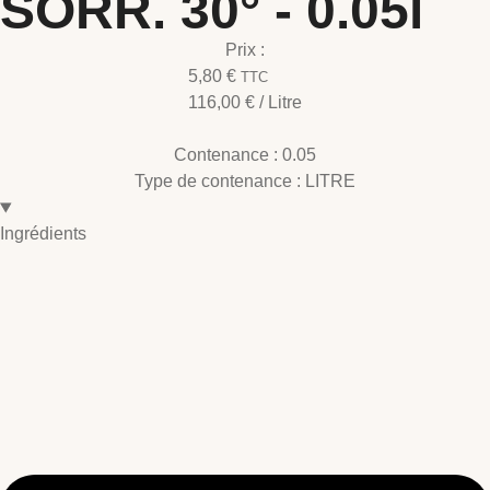
SORR. 30° - 0.05l
Prix :
5,80
€
TTC
116,00
€
/ Litre
Contenance :
0.05
Type de contenance :
LITRE
Ingrédients