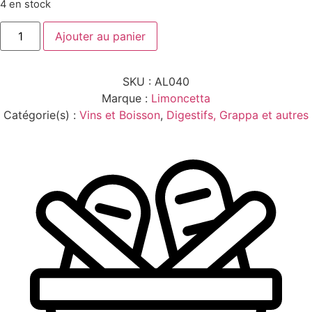
4 en stock
quantité
Ajouter au panier
de
LIMONCETTA
SORR.
30°
SKU :
AL040
-
1L
Marque :
Limoncetta
Catégorie(s) :
Vins et Boisson
,
Digestifs, Grappa et autres