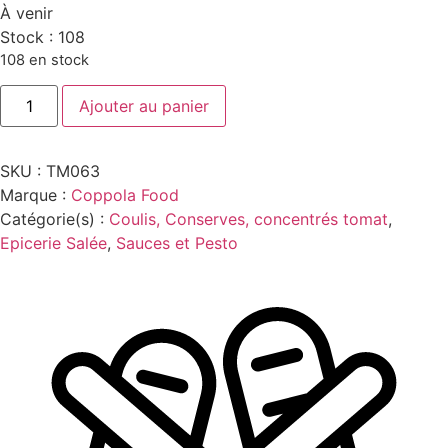
À venir
Stock :
108
108 en stock
quantité
Ajouter au panier
de
TOMATES
SAN
MARZANO
SKU :
TM063
DOP
400G
Marque :
Coppola Food
Catégorie(s) :
Coulis, Conserves, concentrés tomat
,
Epicerie Salée
,
Sauces et Pesto