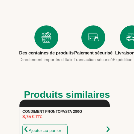
Des centaines de produits
Paiement sécurisé
Livraiso
Directement importés d'Italie
Transaction sécurisé
Expédition
Produits similaires
CONDIMENT PRONTOPASTA 280G
SAUCE A
3,75
€
3,49
€
TTC
T
Ajouter au panier
Ajou