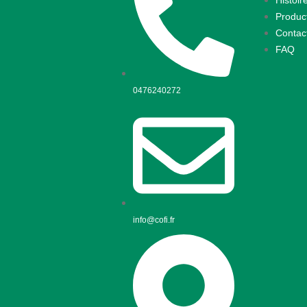
Histoi
Produc
Contac
FAQ
0476240272
info@cofi.fr