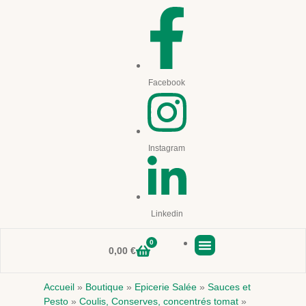
Facebook
Instagram
Linkedin
0
0,00
€
Boutique en ligne
Accueil
»
Boutique
»
Epicerie Salée
»
Sauces et
Pesto
»
Coulis, Conserves, concentrés tomat
»