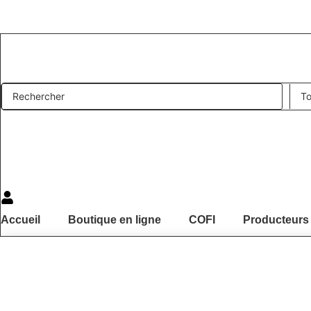
Aller
au
contenu
Search
...
Accueil
Boutique en ligne
COFI
Producteurs