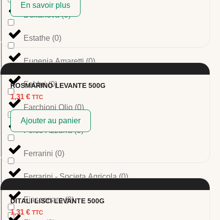
En savoir plus
Dolianova
(
0
)
Estathe
(
0
)
Eugenia Amaretti
(
0
)
Fabbri
(
0
)
ROSMARINO LEVANTE 500G
1,31
€
TTC
Farchioni Olio
(
0
)
Ajouter au panier
Felce Azzurra
(
0
)
Ferrarini
(
0
)
Ferrarini - Societa Agricola
(
0
)
Fiasconaro
(
0
)
DITALI LISCI LEVANTE 500G
1,31
€
TTC