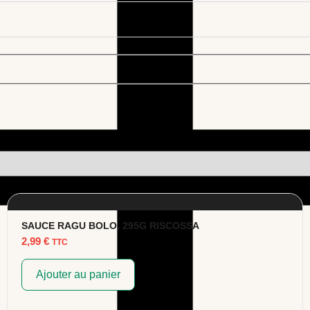
SAUCE RAGU BOLO. 295G RISCOSSA
2,99
€
TTC
Ajouter au panier