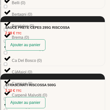
Belli
(
0
)
Bertagni
(
0
)
Borotalco
(
0
)
SAUCE PRETE CEPES 295G RISCOSSA
2,99
€
TTC
Brema
(
0
)
Ajouter au panier
Bresca Dorada
(
0
)
Ca Del Bosco
(
0
)
CàMaiol
(
0
)
Campari
(
0
)
STRASCINATI RISCOSSA 500G
3,10
€
TTC
Carpenè Malvolti
(
0
)
Ajouter au panier
Casoni
(
0
)