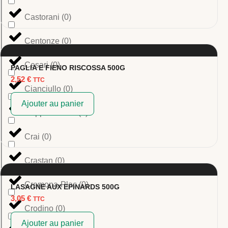
Castorani
(
0
)
Centonze
(
0
)
Cesari
(
0
)
PAGLIA E FIENO RISCOSSA 500G
2,52
€
TTC
Cianciullo
(
0
)
Ajouter au panier
Coppola Food
(
0
)
Crai
(
0
)
Crastan
(
0
)
Cremona-Plac
(
0
)
LASAGNE AUX EPINARDS 500G
3,05
€
TTC
Crodino
(
0
)
Ajouter au panier