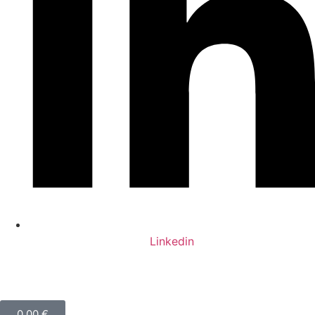
Linkedin
0,00
€