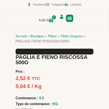
Facebook
Instagram
Linkedin
0
0,00
€
Boutique en ligne
Accueil
»
Boutique
»
Pâtes
»
Pâtes longues
»
PAGLIA E FIENO RISCOSSA 500G
PAGLIA E FIENO RISCOSSA
500G
Prix :
2,52
€
TTC
5,04
€
/ Kg
Contenance :
0.5
Type de contenance :
KG