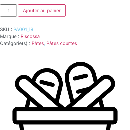
quantité
Ajouter au panier
de
RIGATONI
RISCOSSA
500G
SKU :
PA001_18
Marque :
Riscossa
Catégorie(s) :
Pâtes
,
Pâtes courtes