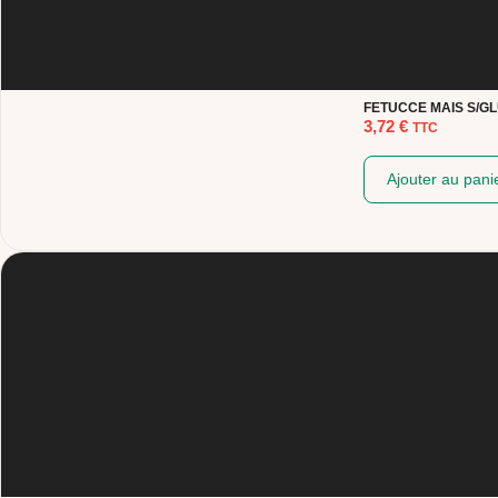
FETUCCE MAIS S/GL
3,72
€
TTC
Ajouter au pani