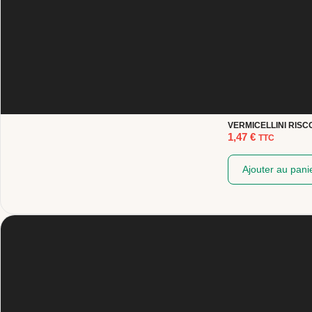
VERMICELLINI RISC
1,47
€
TTC
Ajouter au pani