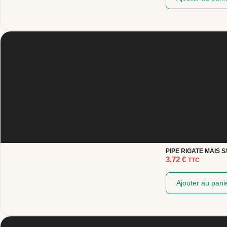
PIPE RIGATE MAIS 
3,72
€
TTC
Ajouter au pani