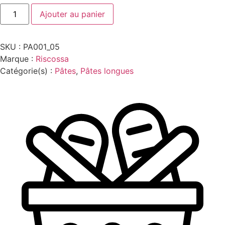
quantité
Ajouter au panier
de
VERMICELLONI
RISCOSSA
500G
SKU :
PA001_05
Marque :
Riscossa
Catégorie(s) :
Pâtes
,
Pâtes longues