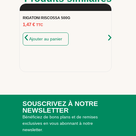
RIGATONI RISCOSSA 500G
BUCATIN
1,47
€
1,47
€
TTC
T
Ajouter au panier
Ajou
SOUSCRIVEZ À NOTRE
NEWSLETTER
Bénéficiez de bons plans et de remises
exclusives en vous abonnant à notre
newsletter.