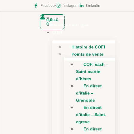
Facebook
Instagram
Linkedin
Accueil
0,00
€
0
Boutique en ligne
COFI
Histoire de COFI
Points de vente
COFI cash –
Saint martin
d’hères
En direct
d’italie –
Grenoble
En direct
d’italie – Saint-
egreve
En direct