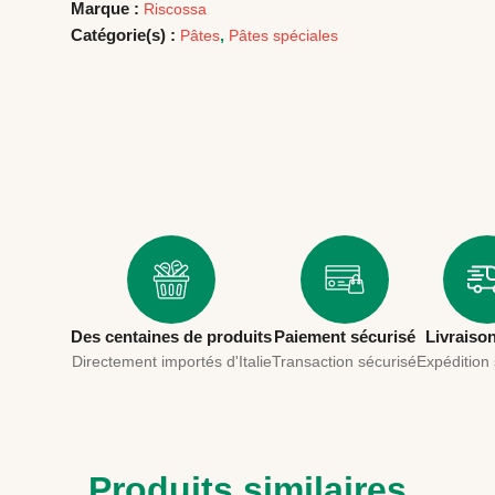
Marque :
Riscossa
Catégorie(s) :
,
Pâtes
Pâtes spéciales
Des centaines de produits
Paiement sécurisé
Livraiso
Directement importés d'Italie
Transaction sécurisé
Expédition
Produits similaires