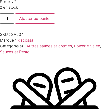
Stock :
2
2 en stock
quantité
Ajouter au panier
de
SAUCE
OLIVE
et
SKU :
SA004
CAPRE
295G
Marque :
Riscossa
RISCOSSA
Catégorie(s) :
Autres sauces et crèmes
,
Epicerie Salée
,
Sauces et Pesto