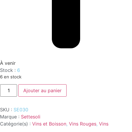
À venir
Stock :
6
6 en stock
quantité
Ajouter au panier
de
VINO
NERO
D'AVOLA
SKU :
SE030
DOC
SETTESOLI
Marque :
Settesoli
0.75L
Catégorie(s) :
Vins et Boisson
,
Vins Rouges
,
Vins