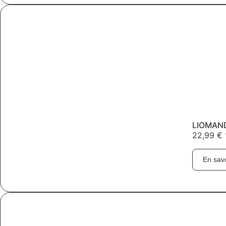
LIOMAND
22,99
€
En savo