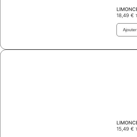
LIMONCE
18,49
€
Ajouter
LIMONCE
15,49
€