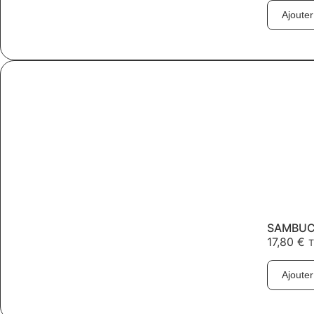
Ajouter
SAMBUCA
17,80
€
Ajouter