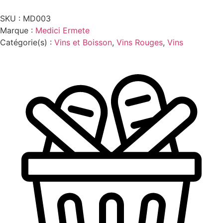
REG.SEC
DOC
SKU :
MD003
0.75L
MEDICI
Marque :
Medici Ermete
ERMETTE
Catégorie(s) :
Vins et Boisson
,
Vins Rouges
,
Vins