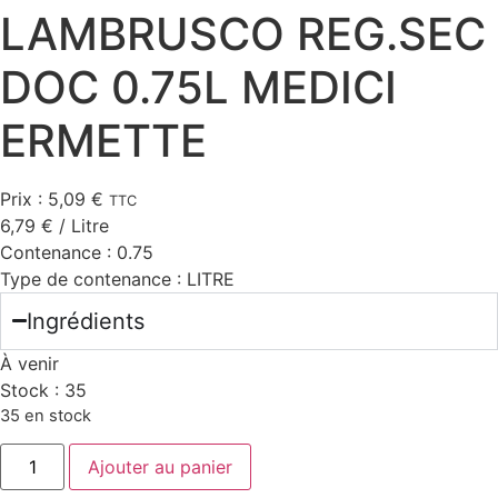
LAMBRUSCO REG.SEC
DOC 0.75L MEDICI
ERMETTE
Prix :
5,09
€
TTC
6,79
€
/ Litre
Contenance :
0.75
Type de contenance :
LITRE
Ingrédients
À venir
Stock :
35
35 en stock
quantité
Ajouter au panier
de
LAMBRUSCO