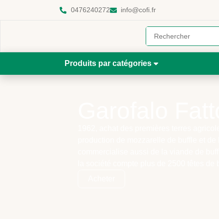
0476240272
info@cofi.fr
Produits par catégories
Garofalo Fatt
1962, achat des premières terres agricole
production de mozzarelle de buffle et de l
commercialise aussi de la viande de buff
la société compte plus de 2500 têtes de b
Acheter