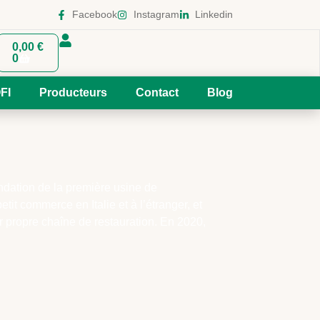
Facebook
Instagram
Linkedin
0,00
€
0
FI
Producteurs
Contact
Blog
ondation de la première usine de
tit commerce en Italie et à l’étranger, et
r propre chaîne de restauration. En 2020,