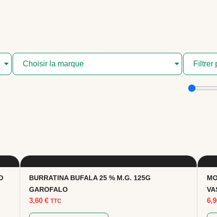
Choisir la marque
Filtrer 
O
BURRATINA BUFALA 25 % M.G. 125G
MO
GAROFALO
VA
3,60
€
6,
TTC