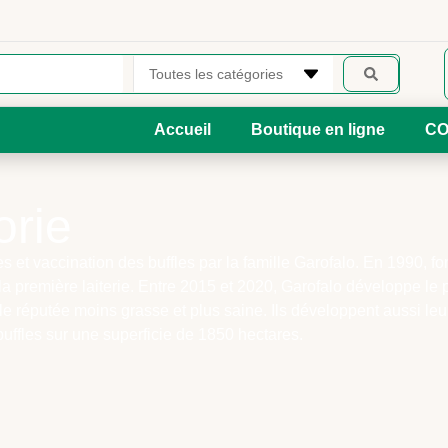
Accueil
Boutique en ligne
CO
orie
s et vaccination des buffles par la famille Garofalo. En 1990, f
a première laiterie. Entre 2015 et 2020, Garofalo développe le pe
le réputée moins grasse et plus saine. Ils développent aussi leu
uffles sur une superficie de 1850 hectares.