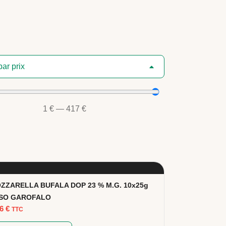
par prix
1
€
—
417
€
ZZARELLA BUFALA DOP 23 % M.G. 10x25g
SO GAROFALO
96
€
TTC