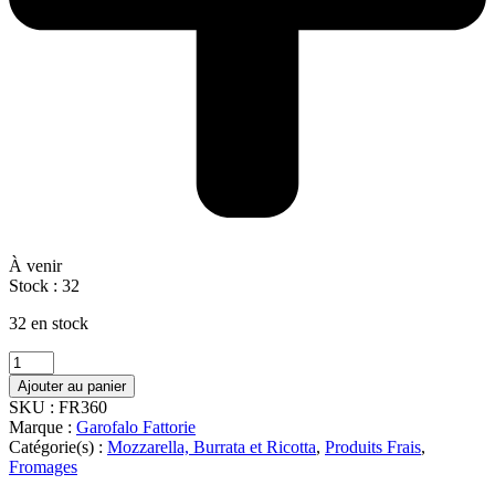
À venir
Stock :
32
32 en stock
quantité
de
Ajouter au panier
BURRATINA
SKU :
FR360
BUFALA
Marque :
Garofalo Fattorie
25
Catégorie(s) :
Mozzarella, Burrata et Ricotta
,
Produits Frais
,
%
Fromages
M.G.