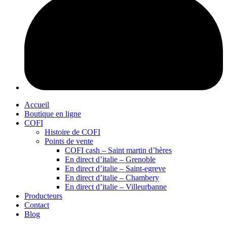
Accueil
Boutique en ligne
COFI
Histoire de COFI
Points de vente
COFI cash – Saint martin d’hères
En direct d’italie – Grenoble
En direct d’italie – Saint-egreve
En direct d’italie – Chambery
En direct d’italie – Villeurbanne
Producteurs
Contact
Blog