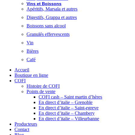
Vins et Boissons
Apéritifs, Marsala et autres
Digestifs, Grappa et autres
Boissons sans alcool
Granulés effervescents
Vin
Bières
Café
Accueil
Boutique en ligne
COFI
Histoire de COFI
Points de vente
COFI cash – Saint martin d’hères
En direct d’italie – Grenoble
En direct d’italie – Saint-egreve
En direct d’italie – Chambery
En direct d’italie – Villeurbanne
Producteurs
Contact
Blog