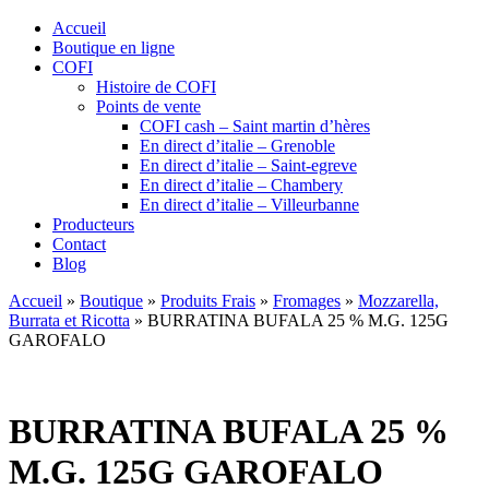
Accueil
Boutique en ligne
COFI
Histoire de COFI
Points de vente
COFI cash – Saint martin d’hères
En direct d’italie – Grenoble
En direct d’italie – Saint-egreve
En direct d’italie – Chambery
En direct d’italie – Villeurbanne
Producteurs
Contact
Blog
Accueil
»
Boutique
»
Produits Frais
»
Fromages
»
Mozzarella,
Burrata et Ricotta
»
BURRATINA BUFALA 25 % M.G. 125G
GAROFALO
BURRATINA BUFALA 25 %
M.G. 125G GAROFALO