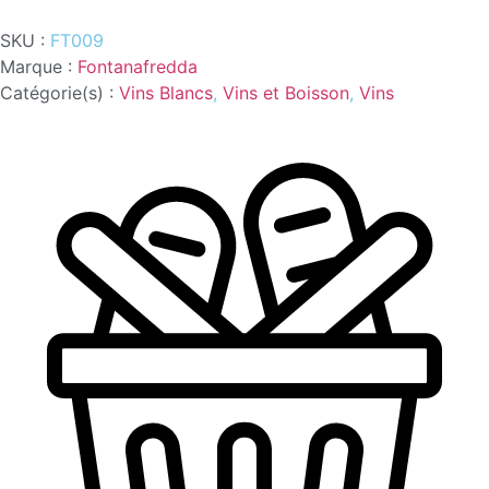
DI
GAVI
SKU :
FT009
DOC
0.75L
Marque :
Fontanafredda
FONTANAFREDDA
Catégorie(s) :
Vins Blancs
,
Vins et Boisson
,
Vins