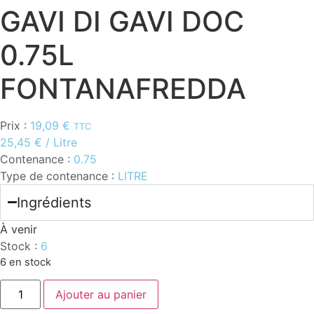
GAVI DI GAVI DOC
0.75L
FONTANAFREDDA
Prix :
19,09
€
TTC
25,45
€
/ Litre
Contenance :
0.75
Type de contenance :
LITRE
Ingrédients
À venir
Stock :
6
6 en stock
quantité
Ajouter au panier
de
GAVI