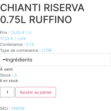
CHIANTI RISERVA
0.75L RUFFINO
Prix :
13,00
€
TTC
17,33
€
/ Litre
Contenance :
0.75
Type de contenance :
LITRE
Ingrédients
À venir
Stock :
6
6 en stock
quantité
Ajouter au panier
de
CHIANTI
RISERVA
0.75L
SKU :
VN009
RUFFINO