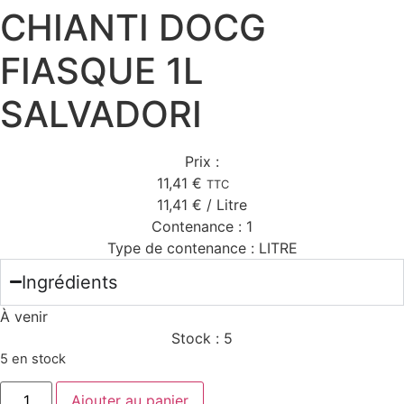
CHIANTI DOCG
FIASQUE 1L
SALVADORI
Prix :
11,41
€
TTC
11,41
€
/ Litre
Contenance :
1
Type de contenance :
LITRE
Ingrédients
À venir
Stock :
5
5 en stock
quantité
Ajouter au panier
de