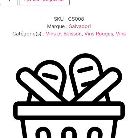
CHIANTI
DOCG
FIASQUE
SKU :
CS008
1L
SALVADORI
Marque :
Salvadori
Catégorie(s) :
Vins et Boisson
,
Vins Rouges
,
Vins