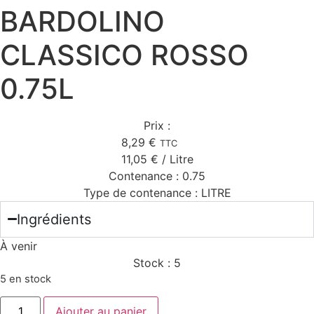
BARDOLINO
CLASSICO ROSSO
0.75L
Prix :
8,29
€
TTC
11,05
€
/ Litre
Contenance :
0.75
Type de contenance :
LITRE
Ingrédients
À venir
Stock :
5
5 en stock
quantité
Ajouter au panier
de