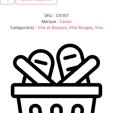
BARDOLINO
CLASSICO
ROSSO
SKU :
CE007
0.75L
Marque :
Cesari
Catégorie(s) :
Vins et Boisson
,
Vins Rouges
,
Vins