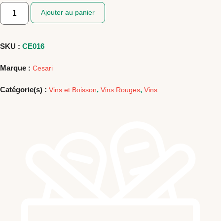
quantité
Ajouter au panier
de
AMARONE
CLASSICO
CESARI
0,75L
SKU :
CE016
Marque :
Cesari
Catégorie(s) :
,
,
Vins et Boisson
Vins Rouges
Vins