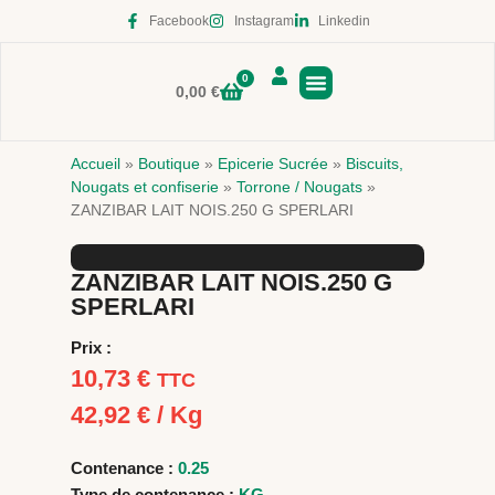
Facebook
Instagram
Linkedin
0
0,00
€
Boutique en ligne
Accueil
»
Boutique
»
Epicerie Sucrée
»
Biscuits,
Nougats et confiserie
»
Torrone / Nougats
»
ZANZIBAR LAIT NOIS.250 G SPERLARI
ZANZIBAR LAIT NOIS.250 G
SPERLARI
Prix :
10,73
€
TTC
42,92
€
/ Kg
Contenance :
0.25
Type de contenance :
KG