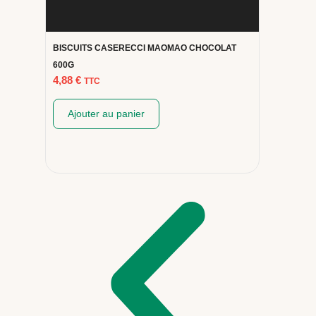
BISCUITS CASERECCI MAOMAO CHOCOLAT
CANNOLI
6,12
€
T
600G
4,88
€
TTC
Ajou
Ajouter au panier