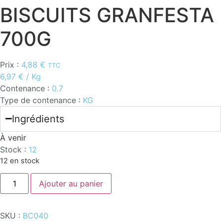
BISCUITS GRANFESTA
700G
Prix :
4,88
€
TTC
6,97
€
/ Kg
Contenance :
0.7
Type de contenance :
KG
Ingrédients
À venir
Stock :
12
12 en stock
quantité
Ajouter au panier
de
BISCUITS
GRANFESTA
700G
SKU :
BC040