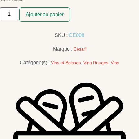
quantité
de
Ajouter au panier
VALPOLICELLA
CLASSICO
CESARI
0,75L
SKU :
CE008
Marque :
Cesari
Catégorie(s) :
,
,
Vins et Boisson
Vins Rouges
Vins