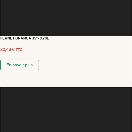
FERNET BRANCA 35°- 0.70L
32,46
€
TTC
En savoir plus