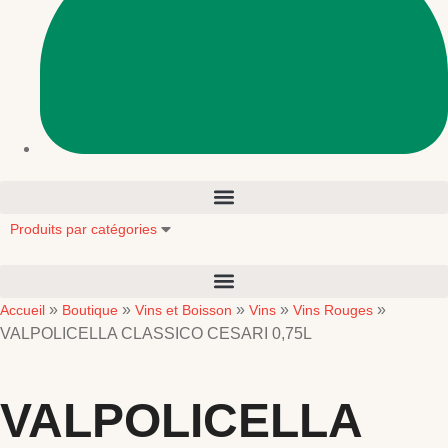
Produits par catégories
»
»
»
»
»
Accueil
Boutique
Vins et Boisson
Vins
Vins Rouges
VALPOLICELLA CLASSICO CESARI 0,75L
VALPOLICELLA