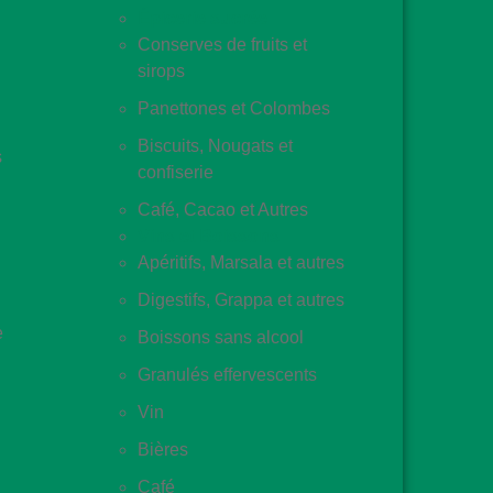
Épicerie sucrée
Conserves de fruits et
sirops
Panettones et Colombes
Biscuits, Nougats et
s
confiserie
Café, Cacao et Autres
Vins et Boissons
Apéritifs, Marsala et autres
Digestifs, Grappa et autres
e
Boissons sans alcool
Granulés effervescents
Vin
Bières
Café