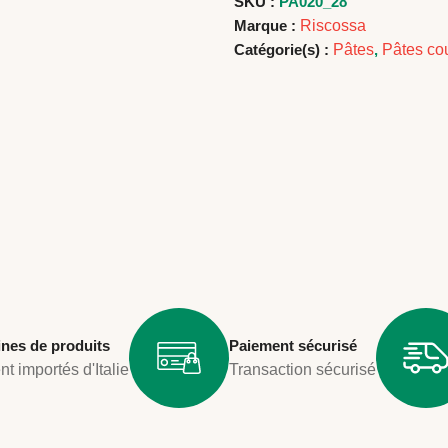
SKU :
PA020_28
Marque :
Riscossa
Catégorie(s) :
Pâtes
,
Pâtes co
ines de produits
Paiement sécurisé
t importés d'Italie
Transaction sécurisé