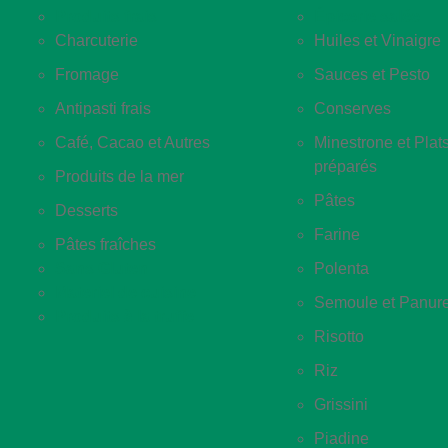
Produits frais
Épicerie salée
Charcuterie
Huiles et Vinaigre
Fromage
Sauces et Pesto
Antipasti frais
Conserves
Café, Cacao et Autres
Minestrone et Plat
préparés
Produits de la mer
Pâtes
Desserts
Farine
Pâtes fraîches
Sans Gluten
Polenta
Materiel de cuisine
Semoule et Panur
Produits à la truffe
Risotto
Riz
Grissini
Piadine