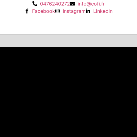
0476240272
info@cofi.fr
Facebook
Instagram
Linkedin