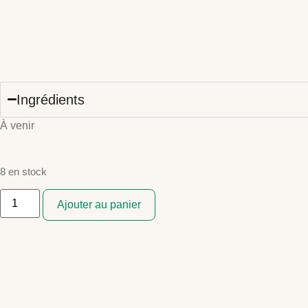
Ingrédients
À venir
8 en stock
quantité
de
Ajouter au panier
LUGANA
DOC
SUPERIORE
0.75L
CA
MAIOL