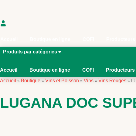
Accueil
Boutique en ligne
COFI
Producteurs
Produits par catégories
Accueil
Boutique en ligne
COFI
Producteurs
Accueil
Boutique
Vins et Boisson
Vins
Vins Rouges
»
»
»
»
»
L
LUGANA DOC SUPE