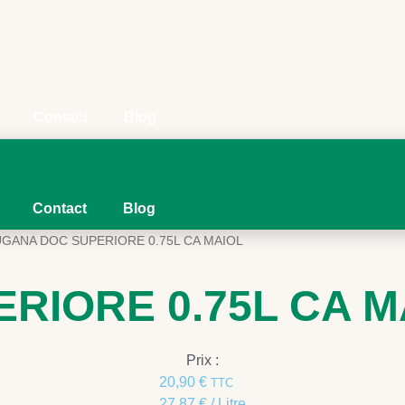
Contact
Blog
Contact
Blog
UGANA DOC SUPERIORE 0.75L CA MAIOL
RIORE 0.75L CA M
Prix :
20,90
€
TTC
27,87
€
/ Litre