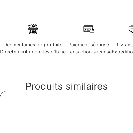
Des centaines de produits
Paiement sécurisé
Livrais
Directement importés d'Italie
Transaction sécurisé
Expéditi
Produits similaires