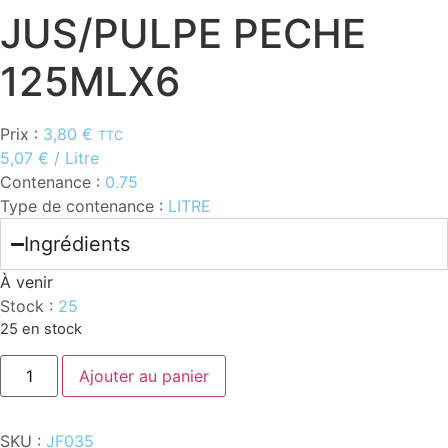
JUS/PULPE PECHE
125MLX6
Prix :
3,80
€
TTC
5,07
€
/ Litre
Contenance :
0.75
Type de contenance :
LITRE
Ingrédients
À venir
Stock :
25
25 en stock
quantité
Ajouter au panier
de
JUS/PULPE
PECHE
125MLX6
SKU :
JF035