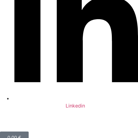
Linkedin
0,00
€