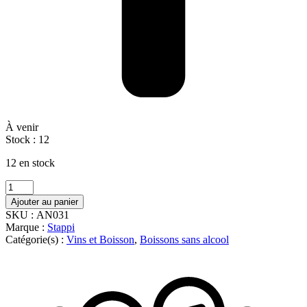
À venir
Stock :
12
12 en stock
quantité
de
Ajouter au panier
GASSOSA
SKU :
AN031
STAPPI
Marque :
Stappi
20CL/4
Catégorie(s) :
Vins et Boisson
,
Boissons sans alcool