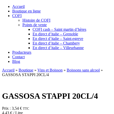
Accueil
Boutique en ligne
COFI
Histoire de COFI
Points de vente
COFI cash – Saint martin d’hères
En direct d’italie – Grenoble
En direct d’italie – Saint-egreve
En direct d’italie – Chambery
En direct d’italie – Villeurbanne
Producteurs
Contact
Blog
Accueil
»
Boutique
»
Vins et Boisson
»
Boissons sans alcool
»
GASSOSA STAPPI 20CL/4
GASSOSA STAPPI 20CL/4
Prix :
3,54
€
TTC
4,43
€
/ Litre