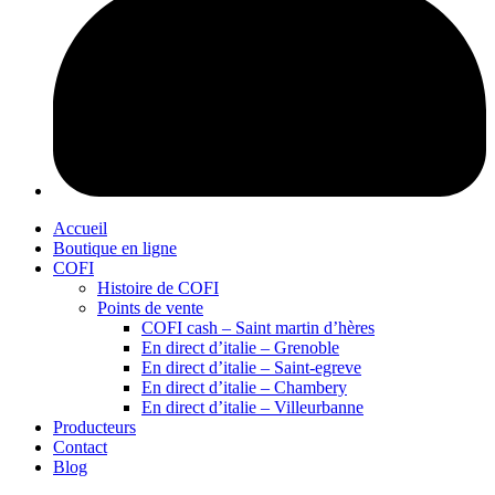
Accueil
Boutique en ligne
COFI
Histoire de COFI
Points de vente
COFI cash – Saint martin d’hères
En direct d’italie – Grenoble
En direct d’italie – Saint-egreve
En direct d’italie – Chambery
En direct d’italie – Villeurbanne
Producteurs
Contact
Blog