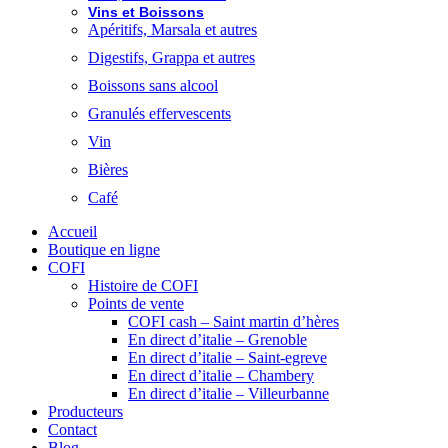
Vins et Boissons
Apéritifs, Marsala et autres
Digestifs, Grappa et autres
Boissons sans alcool
Granulés effervescents
Vin
Bières
Café
Accueil
Boutique en ligne
COFI
Histoire de COFI
Points de vente
COFI cash – Saint martin d’hères
En direct d’italie – Grenoble
En direct d’italie – Saint-egreve
En direct d’italie – Chambery
En direct d’italie – Villeurbanne
Producteurs
Contact
Blog