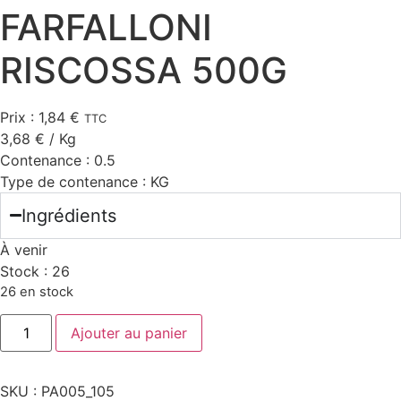
FARFALLONI
RISCOSSA 500G
Prix :
1,84
€
TTC
3,68
€
/ Kg
Contenance :
0.5
Type de contenance :
KG
Ingrédients
À venir
Stock :
26
26 en stock
quantité
Ajouter au panier
de
FARFALLONI
RISCOSSA
500G
SKU :
PA005_105