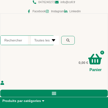
Aller
0476240272
info@cofi.fr
au
Facebook
Instagram
Linkedin
contenu
Search
...
0
0,00
€
Panier
Produits par catégories