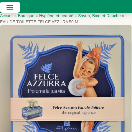
Accueil
»
Boutique
»
Hygiène et beauté
»
Savon, Bain et Douche
»
EAU DE TOILETTE FELCE AZZURA 50 ML