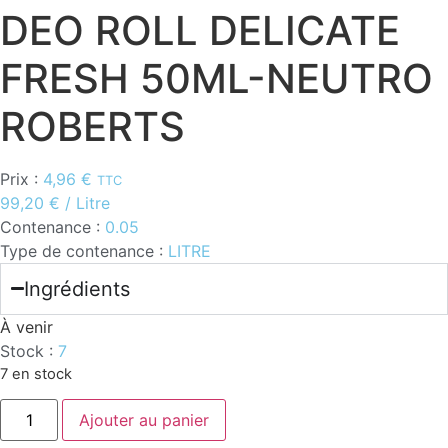
DEO ROLL DELICATE
FRESH 50ML-NEUTRO
ROBERTS
Prix :
4,96
€
TTC
99,20
€
/ Litre
Contenance :
0.05
Type de contenance :
LITRE
Ingrédients
À venir
Stock :
7
7 en stock
quantité
Ajouter au panier
de
DEO