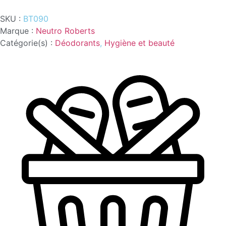
ROLL
DELICATE
SKU :
BT090
FRESH
50ML-
Marque :
Neutro Roberts
NEUTRO
Catégorie(s) :
Déodorants
,
Hygiène et beauté
ROBERTS