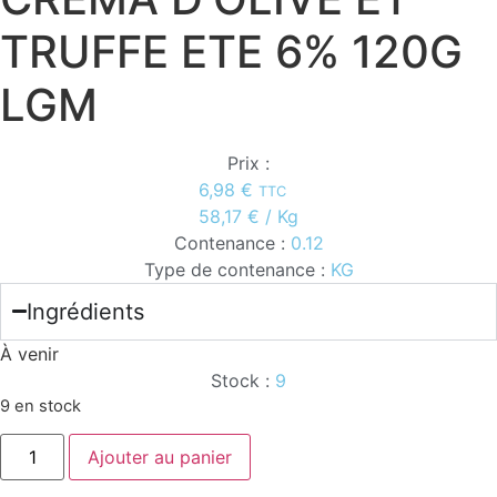
TRUFFE ETE 6% 120G
LGM
Prix :
6,98
€
TTC
58,17
€
/ Kg
Contenance :
0.12
Type de contenance :
KG
Ingrédients
À venir
Stock :
9
9 en stock
quantité
Ajouter au panier
de
CREMA
D'OLIVE