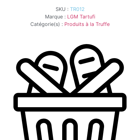
ET
SKU :
TR012
TRUFFE
ETE
Marque :
LGM Tartufi
6%
Catégorie(s) :
Produits à la Truffe
120G
LGM