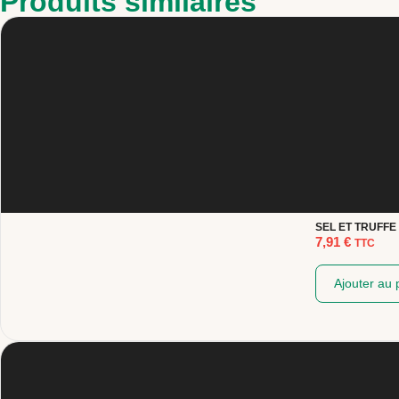
Produits similaires
SEL ET TRUFFE
7,91
€
TTC
Ajouter au 