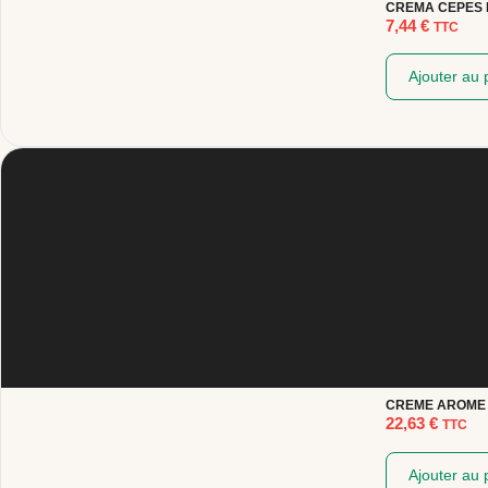
CREMA CEPES E
7,44
€
TTC
Ajouter au 
CREME AROME 
22,63
€
TTC
Ajouter au 