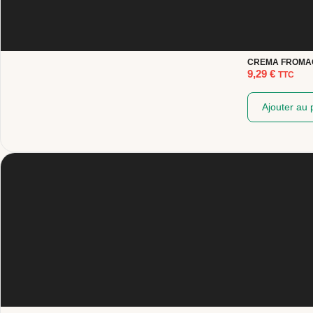
CREMA FROMAG
9,29
€
TTC
Ajouter au 