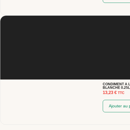
CONDIMENT A L
BLANCHE 0.25L
13,23
€
TTC
Ajouter au 