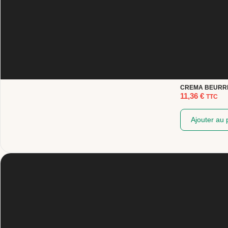
CREMA BEURRE
11,36
€
TTC
Ajouter au 