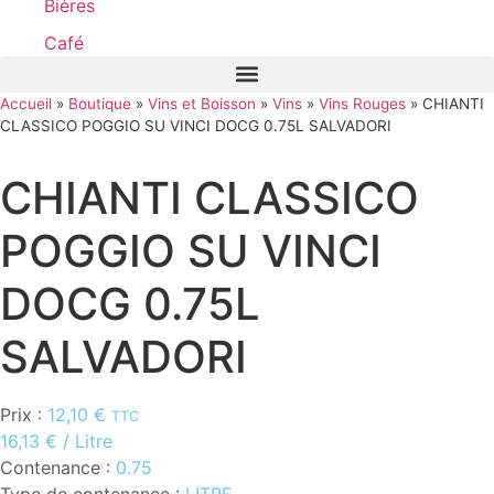
Bières
Café
Accueil
»
Boutique
»
Vins et Boisson
»
Vins
»
Vins Rouges
»
CHIANTI
CLASSICO POGGIO SU VINCI DOCG 0.75L SALVADORI
CHIANTI CLASSICO
POGGIO SU VINCI
DOCG 0.75L
SALVADORI
Prix :
12,10
€
TTC
16,13
€
/ Litre
Contenance :
0.75
Type de contenance :
LITRE