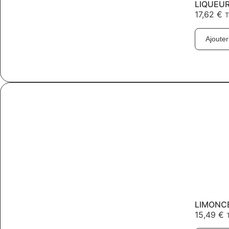
LIQUEUR
17,62
€
Ajouter
LIMONCE
15,49
€