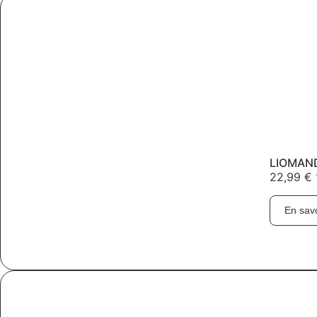
LIOMAND
22,99
€
En savo