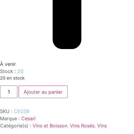
À venir
Stock :
20
20 en stock
quantité
Ajouter au panier
de
ARENA
ROSATO
CESARI
SKU :
CE039
1.5L
Marque :
Cesari
Catégorie(s) :
Vins et Boisson
,
Vins Rosés
,
Vins